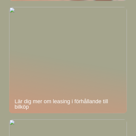
Lär dig mer om leasing i förhållande till
bilköp