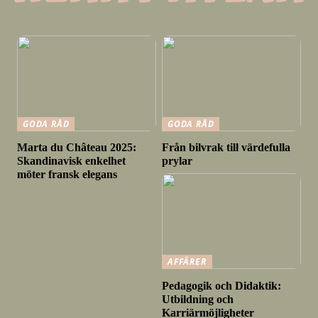
GODA RÅD
GODA RÅD
Marta du Château 2025:
Från bilvrak till värdefulla
Skandinavisk enkelhet
prylar
möter fransk elegans
AFFÄRER
Pedagogik och Didaktik:
Utbildning och
Karriärmöjligheter