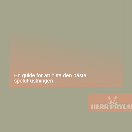
En guide för att hitta den bästa
spelutrustningen