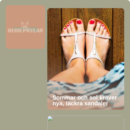
Sommar och sol kräver
nya, läckra sandaler