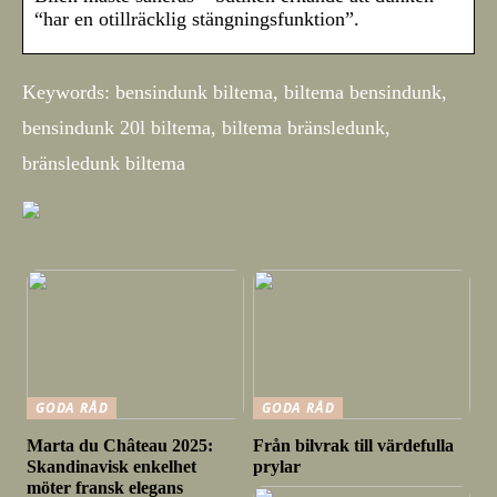
“har en otillräcklig stängningsfunktion”.
Keywords: bensindunk biltema, biltema bensindunk,
bensindunk 20l biltema, biltema bränsledunk,
bränsledunk biltema
GODA RÅD
GODA RÅD
Marta du Château 2025:
Från bilvrak till värdefulla
Skandinavisk enkelhet
prylar
möter fransk elegans