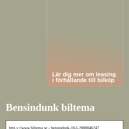
Lär dig mer om leasing
i förhållande till bilköp
Bensindunk biltema
http s://www.biltema.se › bensindunk-10-l-2000046247