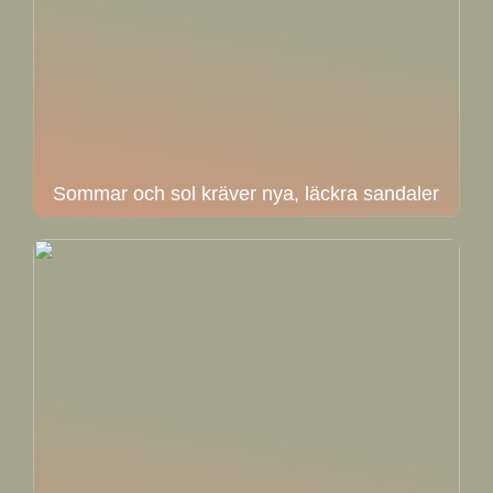
Sommar och sol kräver nya, läckra sandaler