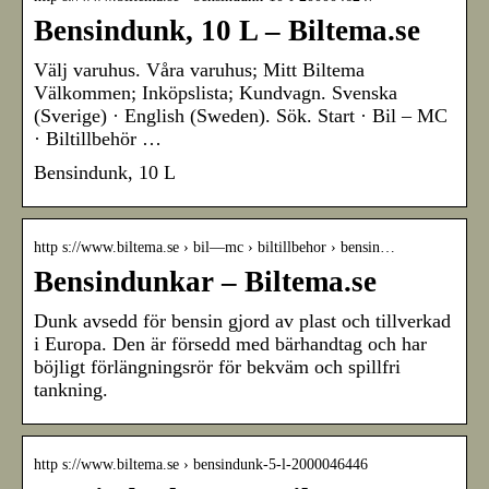
Bensindunk, 10 L – Biltema.se
Välj varuhus. Våra varuhus; Mitt Biltema
Välkommen; Inköpslista; Kundvagn. Svenska
(Sverige) · English (Sweden). Sök. Start · Bil – MC
· Biltillbehör …
Bensindunk, 10 L
http s://www.biltema.se › bil—mc › biltillbehor › bensin…
Bensindunkar – Biltema.se
Dunk avsedd för bensin gjord av plast och tillverkad
i Europa. Den är försedd med bärhandtag och har
böjligt förlängningsrör för bekväm och spillfri
tankning.
http s://www.biltema.se › bensindunk-5-l-2000046446