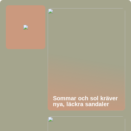
Sommar och sol kräver
nya, läckra sandaler