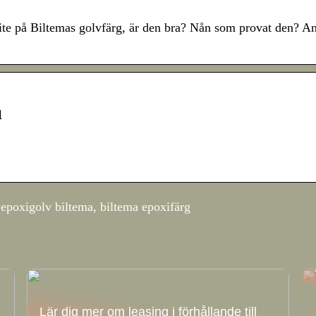
ite på Biltemas golvfärg, är den bra? Nån som provat den? A
u
 epoxigolv biltema, biltema epoxifärg
Lär dig mer om leasing i förhållande till