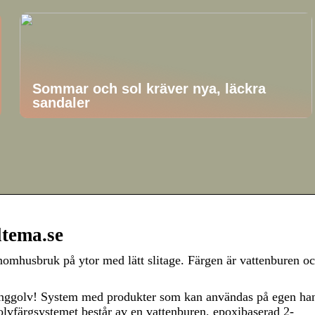
Sommar och sol kräver nya, läckra
sandaler
ltema.se
inomhusbruk på ytor med lätt slitage. Färgen är vattenburen o
tonggolv! System med produkter som kan användas på egen han
olvfärgsystemet består av en vattenburen, epoxibaserad 2-