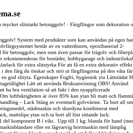
ema.se
h mycket slitstarkt betonggolv! · Färgflingor som dekoration 
tonggolv! System med produkter som kan användas på egen han
olvfärgsystemet består av en vattenburen, epoxibaserad 2-
för betonggolv, men som även passar för trägolv och fiberpla
en rekommenderas för bostäder, hobbygarage och industriloka
larlack för extra slitstyrka För att få en extra dekorativ effek
i den färg du önskar och strö ut färgflingorna på den våta fä
 en god slityta. Egenskaper Fogfri, hygienisk yta Lättstädat 
itagetålighet Lätt att använda Bruksanvisning OBS! Använd
t ha bra ventilation så att fukt i den nyapplicerade
 Om luftfuktigheten är över 85% kan ytan bli matt och flammi
andling – Lack Stäng av eventuell golvvärme. Ta bort all sm
göringsmedel, städmaskin och skurdyna kombinerat med
, mattslipa ytan och ta bort all löst sittande lack.
1 del komponent B i vikt. Upp till 1 kg: blanda för hand (me
maskinblandare eller en lågvarvig borrmaskin med lämplig