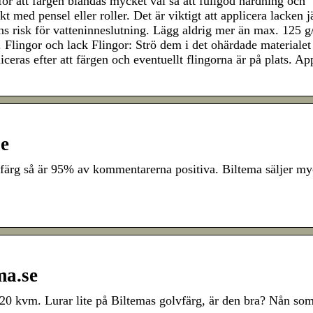
r att färgen blandas mycket väl så att fullgod härdning och
t med pensel eller roller. Det är viktigt att applicera lacken 
inns risk för vatteninneslutning. Lägg aldrig mer än max. 125 
 Flingor och lack Flingor: Strö dem i det ohärdade materialet
ceras efter att färgen och eventuellt flingorna är på plats. Ap
se
ärg så är 95% av kommentarerna positiva. Biltema säljer my
ma.se
20 kvm. Lurar lite på Biltemas golvfärg, är den bra? Nån so