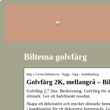
Biltema golvfärg
http s://www.biltema.se › bygg › farg › inomhusfarg
Golvfärg 2K, mellangrå – Bi
Golvfärg 2,7 liter. Beskrivning. Golvfärg för 
slitstark. Ger ett halvblankt resultat.
Skapa ett dekorativt och mycket slitstarkt be
i kombination för ett dekorativt betonggolv. G