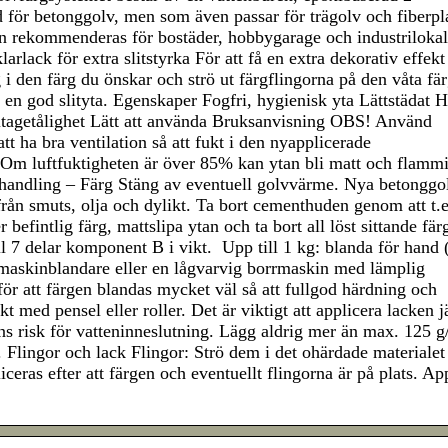
för betonggolv, men som även passar för trägolv och fiberpla
en rekommenderas för bostäder, hobbygarage och industriloka
larlack för extra slitstyrka För att få en extra dekorativ effek
i den färg du önskar och strö ut färgflingorna på den våta fä
 en god slityta. Egenskaper Fogfri, hygienisk yta Lättstädat 
itagetålighet Lätt att använda Bruksanvisning OBS! Använd
t ha bra ventilation så att fukt i den nyapplicerade
 Om luftfuktigheten är över 85% kan ytan bli matt och flammi
handling – Färg Stäng av eventuell golvvärme. Nya betonggo
 från smuts, olja och dylikt. Ta bort cementhuden genom att t.
 befintlig färg, mattslipa ytan och ta bort all löst sittande fär
l 7 delar komponent B i vikt. Upp till 1 kg: blanda för hand
maskinblandare eller en lågvarvig borrmaskin med lämplig
r att färgen blandas mycket väl så att fullgod härdning och
t med pensel eller roller. Det är viktigt att applicera lacken 
inns risk för vatteninneslutning. Lägg aldrig mer än max. 125 
 Flingor och lack Flingor: Strö dem i det ohärdade materialet
ceras efter att färgen och eventuellt flingorna är på plats. Ap