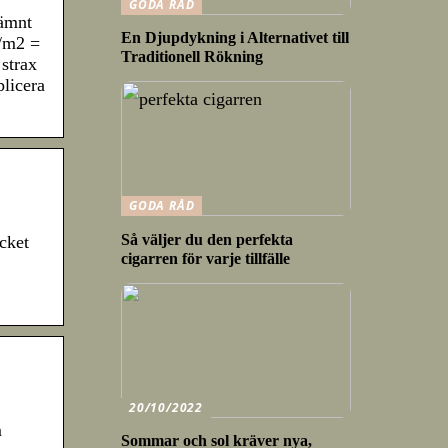
GODA RÅD
jämnt
En Djupdykning i Alternativet till
g/m2 =
Traditionell Rökning
 strax
plicera
GODA RÅD
Så väljer du den perfekta
cket
cigarren för varje tillfälle
20/10/2022
m
Sommar och sol kräver nya,