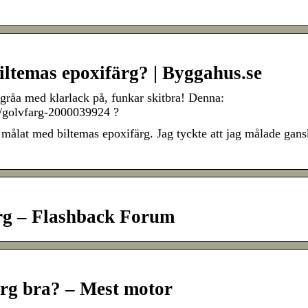
ltemas epoxifärg? | Byggahus.se
gråa med klarlack på, funkar skitbra! Denna:
g/golvfarg-2000039924 ?
 målat med biltemas epoxifärg. Jag tyckte att jag målade gan
rg – Flashback Forum
ärg bra? – Mest motor