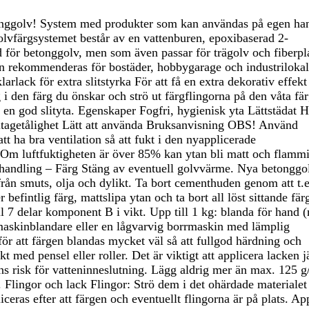
tonggolv! System med produkter som kan användas på egen han
olvfärgsystemet består av en vattenburen, epoxibaserad 2-
för betonggolv, men som även passar för trägolv och fiberpla
en rekommenderas för bostäder, hobbygarage och industriloka
larlack för extra slitstyrka För att få en extra dekorativ effek
i den färg du önskar och strö ut färgflingorna på den våta fä
 en god slityta. Egenskaper Fogfri, hygienisk yta Lättstädat 
itagetålighet Lätt att använda Bruksanvisning OBS! Använd
t ha bra ventilation så att fukt i den nyapplicerade
 Om luftfuktigheten är över 85% kan ytan bli matt och flammi
handling – Färg Stäng av eventuell golvvärme. Nya betonggo
 från smuts, olja och dylikt. Ta bort cementhuden genom att t.
 befintlig färg, mattslipa ytan och ta bort all löst sittande fär
l 7 delar komponent B i vikt. Upp till 1 kg: blanda för hand 
maskinblandare eller en lågvarvig borrmaskin med lämplig
r att färgen blandas mycket väl så att fullgod härdning och
t med pensel eller roller. Det är viktigt att applicera lacken 
inns risk för vatteninneslutning. Lägg aldrig mer än max. 125 
 Flingor och lack Flingor: Strö dem i det ohärdade materialet
ceras efter att färgen och eventuellt flingorna är på plats. Ap