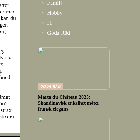
Familj
ttor
ler med
Hobby
t kan du
IT
rgen
Hög
Goda Råd
g.
lv ska
ex
g.
 (med
GODA RÅD
jämnt
Marta du Château 2025:
Skandinavisk enkelhet möter
g/m2 =
fransk elegans
 strax
plicera