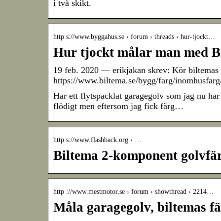
i två skikt.
http s://www.byggahus.se › forum › threads › hur-tjockt…
Hur tjockt målar man med Bi
19 feb. 2020 — erikjakan skrev: Kör biltemas 
https://www.biltema.se/bygg/farg/inomhusfar
Har ett flytspacklat garagegolv som jag nu har
flödigt men eftersom jag fick färg…
http s://www.flashback.org › …
Biltema 2-komponent golvfä
http ://www.mestmotor.se › forum › showthread › 2214…
Måla garagegolv, biltemas f