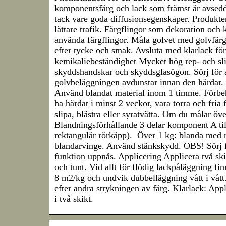
komponentsfärg och lack som främst är avsedd 
tack vare goda diffusionsegenskaper. Produkt
lättare trafik. Färgflingor som dekoration och k
använda färgflingor. Måla golvet med golvfärg 
efter tycke och smak. Avsluta med klarlack för
kemikaliebeständighet Mycket hög rep- och sl
skyddshandskar och skyddsglasögon. Sörj för at
golvbeläggningen avdunstar innan den härdar.
Använd blandat material inom 1 timme. Förbe
ha härdat i minst 2 veckor, vara torra och fria
slipa, blästra eller syratvätta. Om du målar över
Blandningsförhållande 3 delar komponent A til
rektangulär rörkäpp). Över 1 kg: blanda med 
blandarvinge. Använd stänkskydd. OBS! Sörj fö
funktion uppnås. Applicering Applicera två skik
och tunt. Vid allt för flödig lackpåläggning f
8 m2/kg och undvik dubbelläggning vått i vått.
efter andra strykningen av färg. Klarlack: Appli
i två skikt.