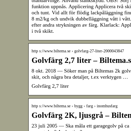
blandarvinge. Använd stänkskydd. OBS! Sörj fö
funktion uppnås. Applicering Applicera två skik
och tunt. Vid allt för flödig lackpåläggning f
8 m2/kg och undvik dubbelläggning vått i vått.
efter andra strykningen av färg. Klarlack: Appli
i två skikt.
http s://www.biltema.se › golvfarg-27-liter-2000043847
Golvfärg 2,7 liter – Biltema.
8 okt. 2018 — Söker man på Biltemas 2k golvf
skit, och några bra detaljer, t.ex verktygen …
Golvfärg 2,7 liter
http s://www.biltema.se › bygg › farg › inomhusfarg
Golvfärg 2K, ljusgrå – Bilte
23 juli 2005 — Ska måla ett garagegolv på ca 