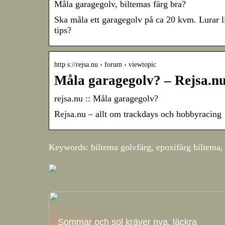
Måla garagegolv, biltemas färg bra?
Ska måla ett garagegolv på ca 20 kvm. Lurar l
tips?
http s://rejsa.nu › forum › viewtopic
Måla garagegolv? – Rejsa.n
rejsa.nu :: Måla garagegolv?
Rejsa.nu – allt om trackdays och hobbyracing
Keywords: biltema golvfärg, epoxifärg biltema,
Sommar och sol kräver nya, läckra