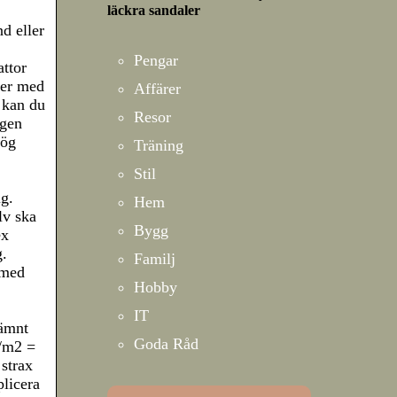
läckra sandaler
d eller
Pengar
ttor
ler med
Affärer
t kan du
Resor
rgen
Hög
Träning
Stil
g.
Hem
lv ska
Bygg
ex
g.
Familj
(med
Hobby
IT
jämnt
Goda Råd
g/m2 =
 strax
plicera