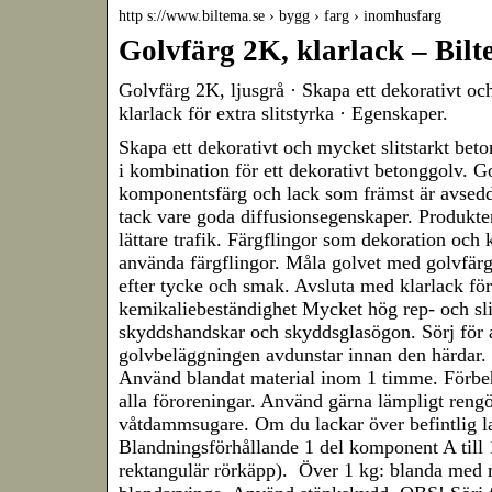
http s://www.biltema.se › bygg › farg › inomhusfarg
Golvfärg 2K, klarlack – Bilt
Golvfärg 2K, ljusgrå · Skapa ett dekorativt oc
klarlack för extra slitstyrka · Egenskaper.
Skapa ett dekorativt och mycket slitstarkt be
i kombination för ett dekorativt betonggolv. G
komponentsfärg och lack som främst är avsedd 
tack vare goda diffusionsegenskaper. Produkt
lättare trafik. Färgflingor som dekoration och k
använda färgflingor. Måla golvet med golvfärg 
efter tycke och smak. Avsluta med klarlack för
kemikaliebeständighet Mycket hög rep- och sl
skyddshandskar och skyddsglasögon. Sörj för at
golvbeläggningen avdunstar innan den härdar.
Använd blandat material inom 1 timme. Förbeh
alla föroreningar. Använd gärna lämpligt ren
våtdammsugare. Om du lackar över befintlig lack
Blandningsförhållande 1 del komponent A till 
rektangulär rörkäpp). Över 1 kg: blanda med 