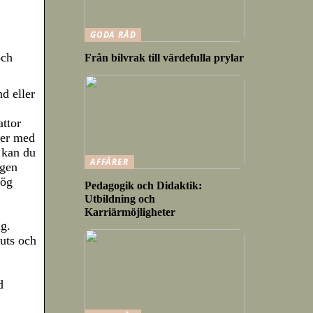
GODA RÅD
och
Från bilvrak till värdefulla prylar
d eller
ttor
ler med
t kan du
AFFÄRER
rgen
Hög
Pedagogik och Didaktik:
Utbildning och
Karriärmöjligheter
g.
uts och
d