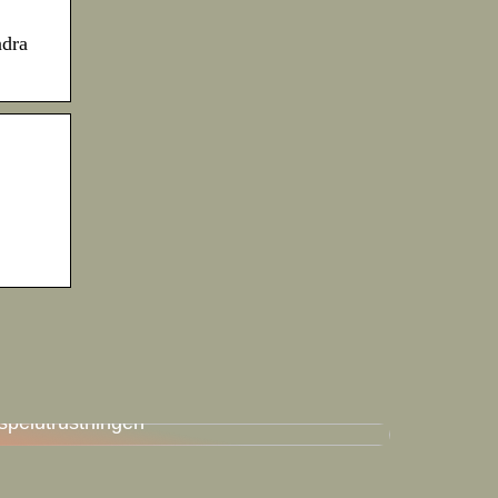
ndra
En guide för att hitta den bästa
spelutrustningen