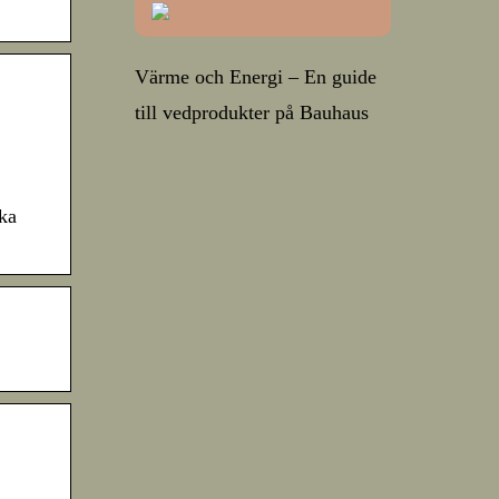
Värme och Energi – En guide
till vedprodukter på Bauhaus
ska