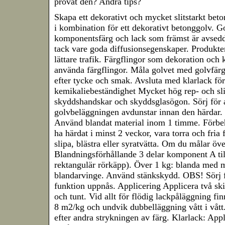
provat den? Andra tips?
Skapa ett dekorativt och mycket slitstarkt be
i kombination för ett dekorativt betonggolv. G
komponentsfärg och lack som främst är avsedd 
tack vare goda diffusionsegenskaper. Produkt
lättare trafik. Färgflingor som dekoration och k
använda färgflingor. Måla golvet med golvfärg 
efter tycke och smak. Avsluta med klarlack för
kemikaliebeständighet Mycket hög rep- och sl
skyddshandskar och skyddsglasögon. Sörj för at
golvbeläggningen avdunstar innan den härdar.
Använd blandat material inom 1 timme. Förbe
ha härdat i minst 2 veckor, vara torra och fria
slipa, blästra eller syratvätta. Om du målar över
Blandningsförhållande 3 delar komponent A til
rektangulär rörkäpp). Över 1 kg: blanda med 
blandarvinge. Använd stänkskydd. OBS! Sörj fö
funktion uppnås. Applicering Applicera två skik
och tunt. Vid allt för flödig lackpåläggning f
8 m2/kg och undvik dubbelläggning vått i vått.
efter andra strykningen av färg. Klarlack: Appli