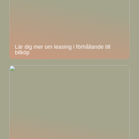
Lär dig mer om leasing i förhållande till
bilköp