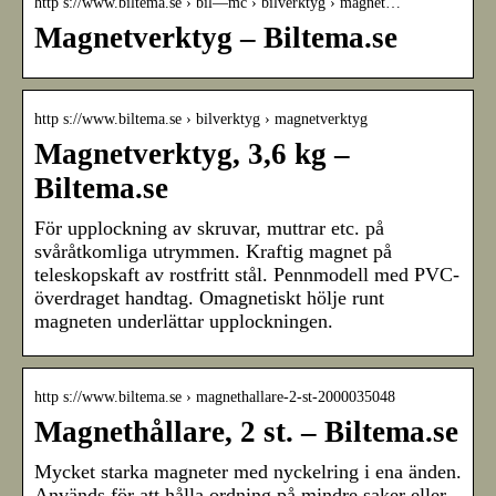
http s://www.biltema.se › bil—mc › bilverktyg › magnet…
Magnetverktyg – Biltema.se
http s://www.biltema.se › bilverktyg › magnetverktyg
Magnetverktyg, 3,6 kg –
Biltema.se
För upplockning av skruvar, muttrar etc. på
svåråtkomliga utrymmen. Kraftig magnet på
teleskopskaft av rostfritt stål. Pennmodell med PVC-
överdraget handtag. Omagnetiskt hölje runt
magneten underlättar upplockningen.
http s://www.biltema.se › magnethallare-2-st-2000035048
Magnethållare, 2 st. – Biltema.se
Mycket starka magneter med nyckelring i ena änden.
Används för att hålla ordning på mindre saker eller