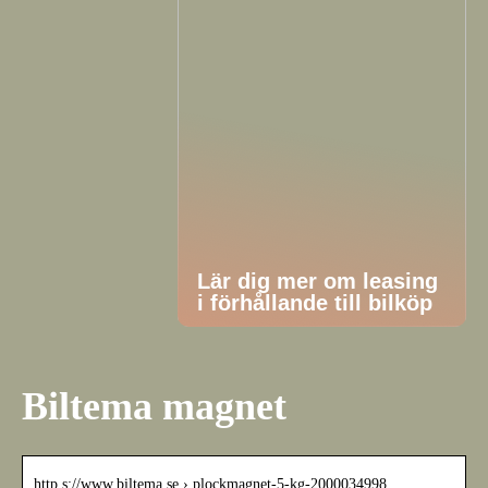
Lär dig mer om leasing
i förhållande till bilköp
Biltema magnet
http s://www.biltema.se › plockmagnet-5-kg-2000034998