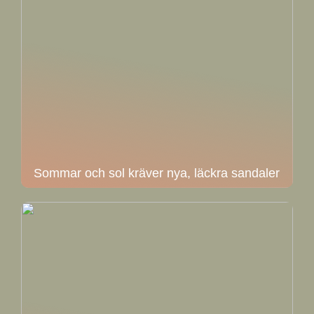
Sommar och sol kräver nya, läckra sandaler