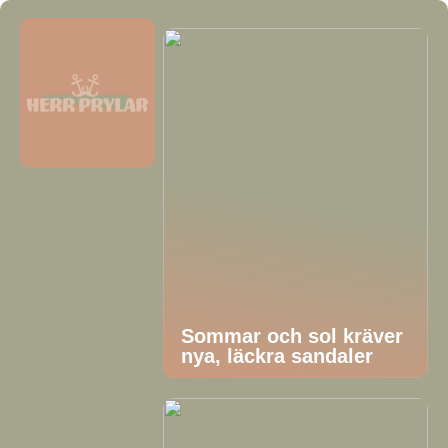
Sommar och sol kräver
nya, läckra sandaler