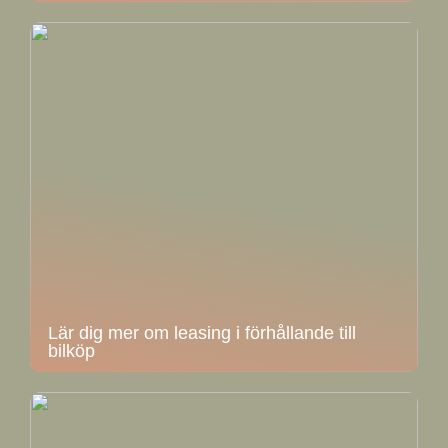
Lär dig mer om leasing i förhållande till
bilköp