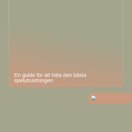
En guide för att hitta den bästa
spelutrustningen