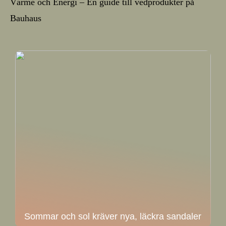
Värme och Energi – En guide till vedprodukter på
Bauhaus
Sommar och sol kräver nya, läckra sandaler