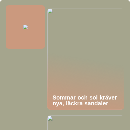
Sommar och sol kräver
nya, läckra sandaler