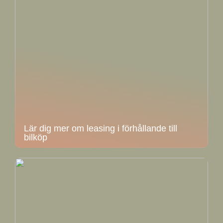
Lär dig mer om leasing i förhållande till
bilköp