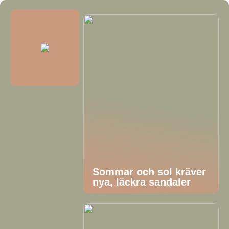
Sommar och sol kräver
nya, läckra sandaler