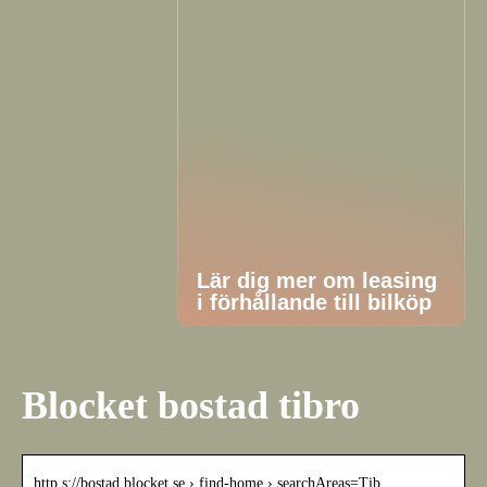
Lär dig mer om leasing
i förhållande till bilköp
Blocket bostad tibro
http s://bostad.blocket.se › find-home › searchAreas=Tib…