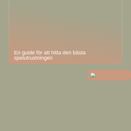
En guide för att hitta den bästa
spelutrustningen