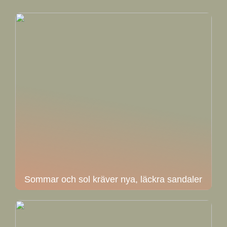
Sommar och sol kräver nya, läckra sandaler