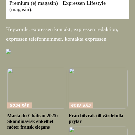
Premium (ej magasin) · Expressen Lifestyle
(magasin).
Keywords: expressen kontakt, expressen redaktion,
expressen telefonnummer, kontakta expressen
GODA RÅD
GODA RÅD
Marta du Château 2025:
Från bilvrak till värdefulla
Skandinavisk enkelhet
prylar
möter fransk elegans