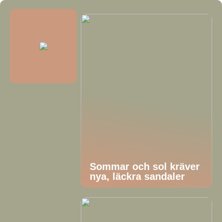
Sommar och sol kräver
nya, läckra sandaler