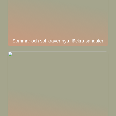
Sommar och sol kräver nya, läckra sandaler