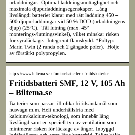
urladdningar. Optimal laddningsmottaglighet och
maximala djupurladdningsegenskaper. Lång
livslängd: batteriet klarar med rätt laddning 450 –
500 djupurladdningar vid 50 % DOD (urladdningens
djup) (25°C). Tål lutning (max. 45°
monterings-/lutningsvinkel), vilket minskar risken
för syraläckage. Integrerat flamskydd. *Poltyp:
Marin Twin (2 runda och 2 gängade poler). Hölje
av förstärkt polypropylen.
http s://www.biltema.se › fordonsbatterier › fritidsbatterier
Fritidsbatteri SMF, 12 V, 105 Ah
– Biltema.se
Batterier som passar till olika fritidsändamål som
husvagn m.m. Helt underhållsfria med
kalcium/kalcium-teknologi, som innebär lång
livslängd samt en speciell typ av ventilation som
minimerar risken för läckage av ångor. Inbyggd