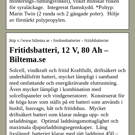
monterings-/lutningsvinkel), vilket minskar risken
för syraläckage. Integrerat flamskydd. *Poltyp:
Marin Twin (2 runda och 2 gängade poler). Hölje
av förstärkt polypropylen.
http s://www.biltema.se › fordonsbatterier › fritidsbatterier
Fritidsbatteri, 12 V, 80 Ah –
Biltema.se
Solcell, vindkraft och fritid Kraftfullt, driftsäkert och
underhållsfritt batteri, mycket lämpligt i samband
med omfattande och energikrävande elutrustning.
Även mycket lämpligt i kombination med
solcellspaneler och vindgeneratorer. Konstruerat för
de höga krav som ställs på ett batteri som används i
husbil, husvagn, båt och fritidshus. Mycket
driftsäkert batteri som klarar många upp- och
urladdningar. Optimal laddningsmottaglighet och
maximala djupurladdningsegenskaper. Lång
livslängd: batteriet klarar med rätt laddning 450 –