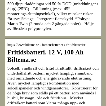
500 djupurladdningar vid 50 % DOD (urladdningens
djup) (25°C). Tål lutning (max. 45°
monterings-/lutningsvinkel), vilket minskar risken
för syraläckage. Integrerat flamskydd. *Poltyp:
Marin Twin (2 runda och 2 gängade poler). Hölje
av förstärkt polypropylen.
http s://www.biltema.se › fordonsbatterier › fritidsbatterier
Fritidsbatteri, 12 V, 100 Ah –
Biltema.se
Solcell, vindkraft och fritid Kraftfullt, driftsäkert och
underhållsfritt batteri, mycket lämpligt i samband
med omfattande och energikrävande elutrustning.
Även mycket lämpligt i kombination med
solcellspaneler och vindgeneratorer. Konstruerat för
de höga krav som ställs på ett batteri som används i
husbil, husvagn, båt och fritidshus. Mycket
driftsäkert batteri som klarar många upp- och