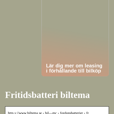
Lär dig mer om leasing
i förhållande till bilköp
Fritidsbatteri biltema
http s://www.biltema.se › bil—mc › fordonsbatterier › fr…