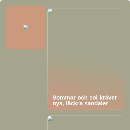
Sommar och sol kräver
nya, läckra sandaler