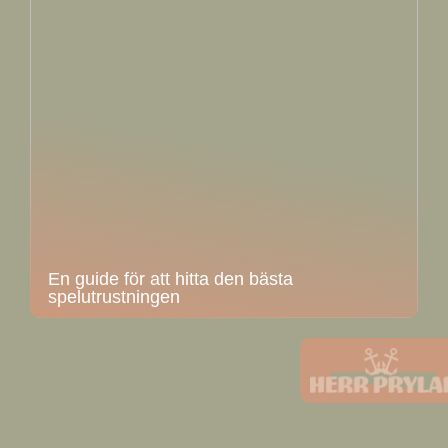
En guide för att hitta den bästa
spelutrustningen