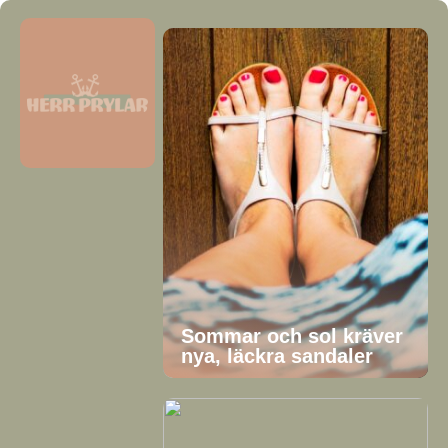
Sommar och sol kräver
nya, läckra sandaler