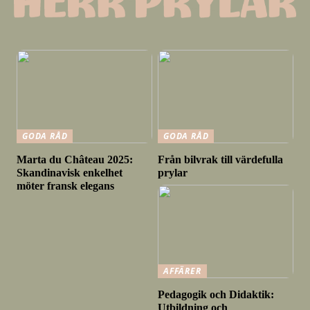
GODA RÅD
GODA RÅD
Marta du Château 2025:
Från bilvrak till värdefulla
Skandinavisk enkelhet
prylar
möter fransk elegans
AFFÄRER
Pedagogik och Didaktik:
Utbildning och