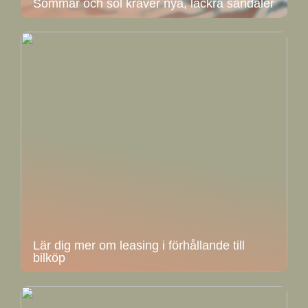
Sommar och sol kräver nya, läckra sandaler
Lär dig mer om leasing i förhållande till
bilköp