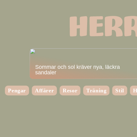
Sommar och sol kräver nya, läckra
sandaler
Pengar
Affärer
Resor
Träning
Stil
H