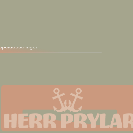
En guide för att hitta den bästa
spelutrustningen