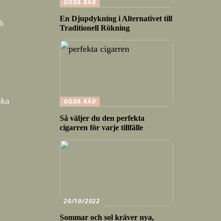
GODA RÅD
En Djupdykning i Alternativet till
h
Traditionell Rökning
ska
GODA RÅD
Så väljer du den perfekta
cigarren för varje tillfälle
20/10/2022
Sommar och sol kräver nya,