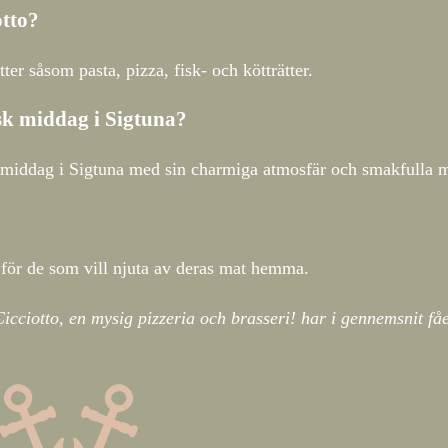
otto?
tter såsom pasta, pizza, fisk- och kötträtter.
isk middag i Sigtuna?
sk middag i Sigtuna med sin charmiga atmosfär och smakfulla m
v för de som vill njuta av deras mat hemma.
icciotto, en mysig pizzeria och brasseri! har i gennemsnit få