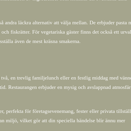
å andra läckra alternativ att välja mellan. De erbjuder pasta 
 och fiskrätter. För vegetariska gäster finns det också ett urva
dsställa även de mest kräsna smakerna.
 två, en trevlig familjelunch eller en festlig middag med vänne
åltid. Restaurangen erbjuder en mysig och avslappnad atmosfä
, perfekta för företagsevenemang, fester eller privata tillstäl
 miljö, vilket gör att din speciella händelse blir ännu mer