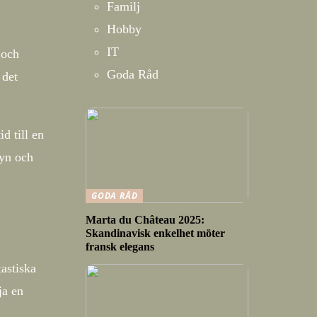
Familj
Hobby
IT
 och
Goda Råd
 det
d till en
nyn och
GODA RÅD
Marta du Château 2025:
Skandinavisk enkelhet möter
fransk elegans
astiska
ja en