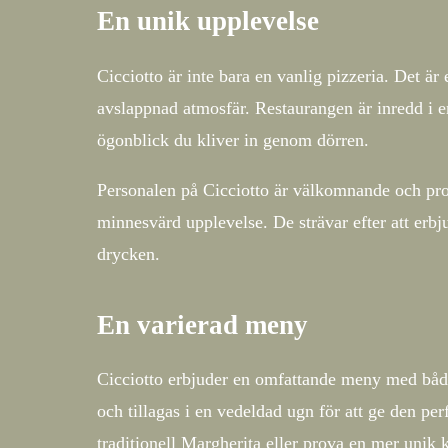
En unik upplevelse
Cicciotto är inte bara en vanlig pizzeria. Det är
avslappnad atmosfär. Restaurangen är inredd i en
ögonblick du kliver in genom dörren.
Personalen på Cicciotto är välkomnande och profess
minnesvärd upplevelse. De strävar efter att er
drycken.
En varierad meny
Cicciotto erbjuder en omfattande meny med både 
och tillagas i en vedeldad ugn för att ge den p
traditionell Margherita eller prova en mer uni