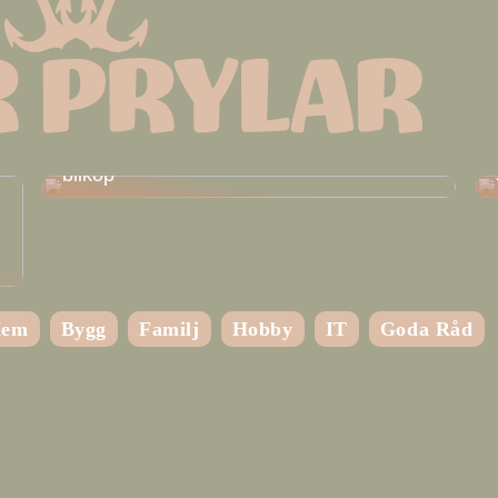
Lär dig mer om leasing i förhållande till
bilköp
em
Bygg
Familj
Hobby
IT
Goda Råd