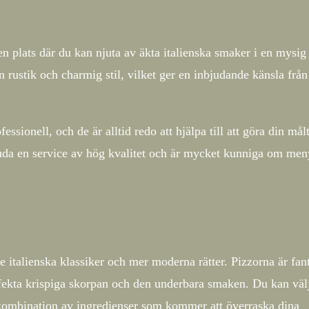
 en plats där du kan njuta av äkta italienska smaker i en mysig
 rustik och charmig stil, vilket ger en inbjudande känsla från
ionell, och de är alltid redo att hjälpa till att göra din målti
bjuda en service av hög kvalitet och är mycket kunniga om me
italienska klassiker och mer moderna rätter. Pizzorna är fant
erfekta krispiga skorpan och den underbara smaken. Du kan väl
k kombination av ingredienser som kommer att överraska dina