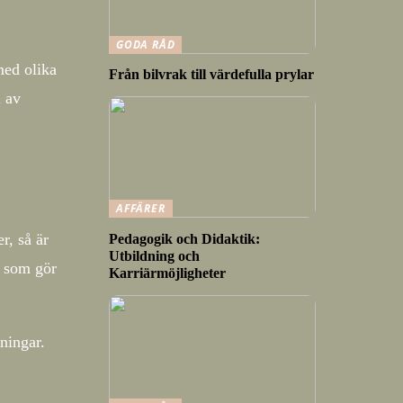
GODA RÅD
med olika
Från bilvrak till värdefulla prylar
l av
AFFÄRER
r, så är
Pedagogik och Didaktik:
Utbildning och
r som gör
Karriärmöjligheter
lningar.