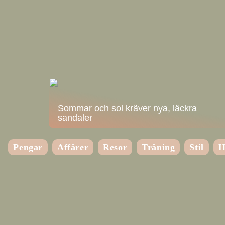
Sommar och sol kräver nya, läckra
sandaler
Pengar
Affärer
Resor
Träning
Stil
H