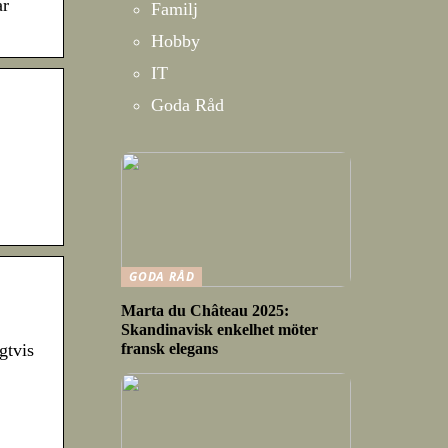
ar
Familj
Hobby
IT
Goda Råd
GODA RÅD
Marta du Château 2025:
Skandinavisk enkelhet möter
fransk elegans
gtvis