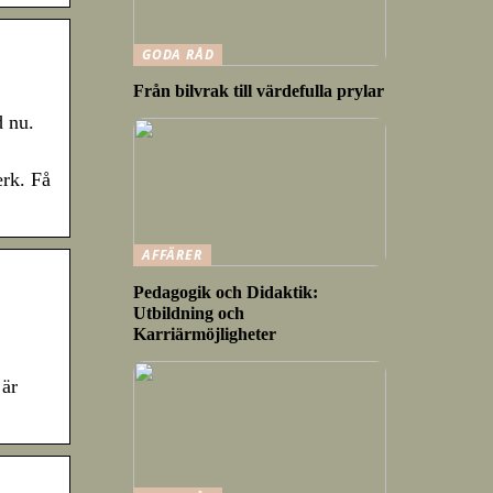
GODA RÅD
Från bilvrak till värdefulla prylar
d nu.
erk. Få
AFFÄRER
Pedagogik och Didaktik:
Utbildning och
Karriärmöjligheter
 är