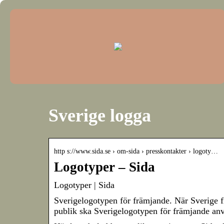
Sverige logga
http s://www.sida.se › om-sida › presskontakter › logoty…
Logotyper – Sida
Logotyper | Sida
Sverigelogotypen för främjande. När Sverige f
publik ska Sverigelogotypen för främjande a