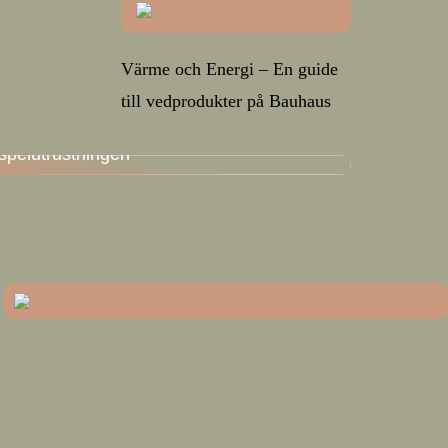
Värme och Energi – En guide
till vedprodukter på Bauhaus
En guide för att hitta den bästa
spelutrustningen