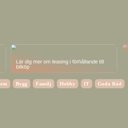
Lär dig mer om leasing i förhållande till
bilköp
em
Bygg
Familj
Hobby
IT
Goda Råd