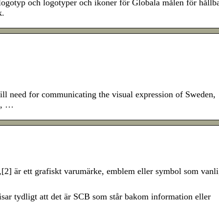
logotyp och logotyper och ikoner för Globala målen för hållb
k.
ill need for communicating the visual expression of Sweden,
t, …
ga,[2] är ett grafiskt varumärke, emblem eller symbol som vanli
sar tydligt att det är SCB som står bakom information eller