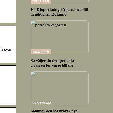
GODA RÅD
En Djupdykning i Alternativet till
Traditionell Rökning
.
få svar
GODA RÅD
Så väljer du den perfekta
cigarren för varje tillfälle
20/10/2022
Sommar och sol kräver nya,