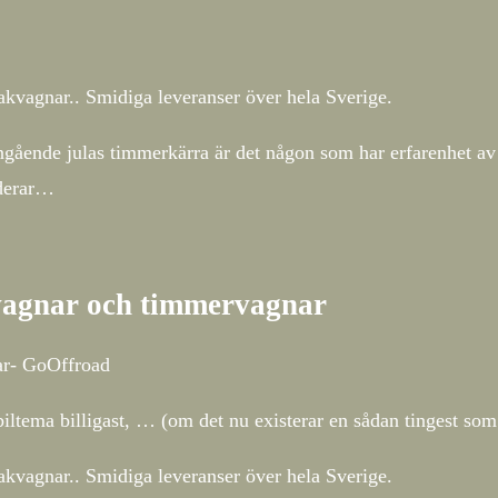
kvagnar.. Smidiga leveranser över hela Sverige.
ngående julas timmerkärra är det någon som har erfarenhet av 
nderar…
vagnar och timmervagnar
ar- GoOffroad
ltema billigast, … (om det nu existerar en sådan tingest som
kvagnar.. Smidiga leveranser över hela Sverige.