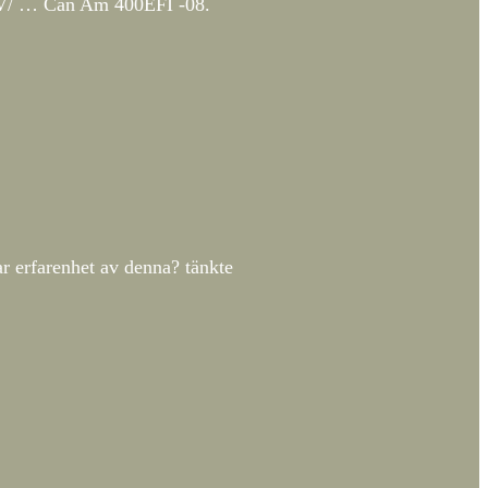
ATV/ … Can Am 400EFI -08.
r erfarenhet av denna? tänkte