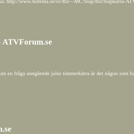
essa: http://www.biltema.se/sv/Bil—MC/Slap/Bil/Slapkarra-
 – ATVForum.se
rum en fråga anngående julas timmerkärra är det någon som ha
m.se