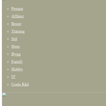
Pengar
Affärer
Resor
Träning
Stil
Hem
Bygg
Familj
Hobby
IT
Goda Råd