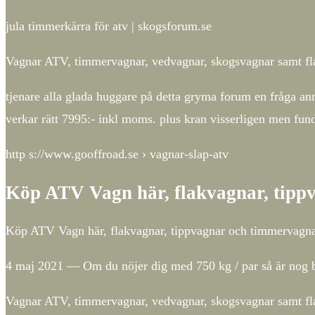
jula timmerkärra för atv | skogsforum.se
Vagnar ATV, timmervagnar, vedvagnar, skogsvagnar samt fla
tjenare alla glada huggare på detta gryma forum en fråga an
verkar rätt 7995:- inkl moms. plus kran visserligen men fu
http s://www.gooffroad.se › vagnar-slap-atv
Köp ATV Vagn här, flakvagnar, tipp
Köp ATV Vagn här, flakvagnar, tippvagnar och timmervagn
4 maj 2021 — Om du nöjer dig med 750 kg / par så är nog bi
Vagnar ATV, timmervagnar, vedvagnar, skogsvagnar samt fla