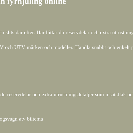
h fyrhjuling online
lits där efter. Här hittar du reservdelar och extra utrustnin
la ATV och UTV märken och modeller. Handla snabbt och enkelt
r du reservdelar och extra utrustningsdetaljer som insatsflak o
ogsvagn atv biltema