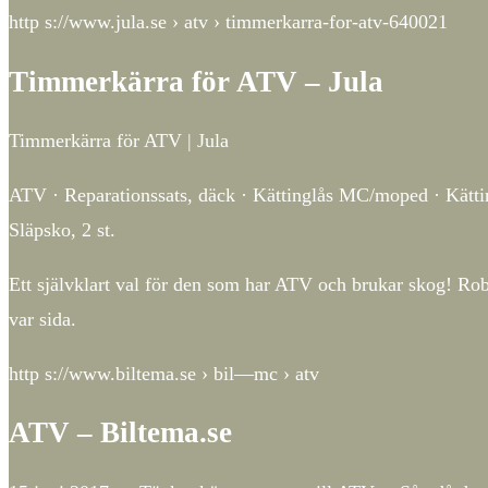
http s://www.jula.se › atv › timmerkarra-for-atv-640021
Timmerkärra för ATV – Jula
Timmerkärra för ATV | Jula
ATV · Reparationssats, däck · Kättinglås MC/moped · Kättin
Släpsko, 2 st.
Ett självklart val för den som har ATV och brukar skog! Ro
var sida.
http s://www.biltema.se › bil—mc › atv
ATV – Biltema.se