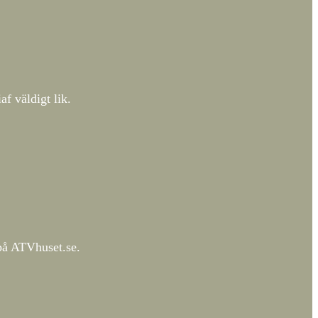
f väldigt lik.
 på ATVhuset.se.