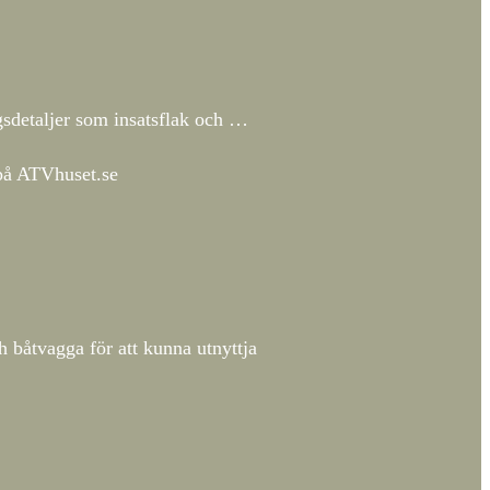
gsdetaljer som insatsflak och …
 på ATVhuset.se
ch båtvagga för att kunna utnyttja