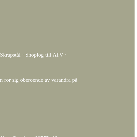
Skrapstål · Snöplog till ATV ·
m rör sig oberoende av varandra på