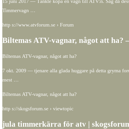
15 juni 2017 — Tänkte köpa en vagn till ATV:n. Såg då d
Timmervagn …
http s://www.atvforum.se › Forum
Biltemas ATV-vagnar, något att ha?
Biltemas ATV-vagnar, något att ha?
7 okt. 2009 — tjenare alla glada huggare på detta gryma fo
mest …
Biltemas ATV-vagnar, något att ha?
http s://skogsforum.se › viewtopic
jula timmerkärra för atv | skogsforu