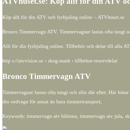
ATVhuset.se: Köp allt för din ATV oc
Köp allt för din ATV och fyrhjuling online – ATVhuset.se
Bronco Timmervagn ATV. Timmervagnar lastas ofta tungt och s
Allt för din fyrhjuling online. Tillbehör och delar till al
http s://atvvision.se › skog-mark › tillbehor-reservdelar
Bronco Timmervagn ATV
Timmervagnar lastas ofta tungt och slits där efter. Här hitta
din vedvagn för annat än bara timmertransport,
Keywords: timmervagn atv biltema, timmervagn atv jula, sk