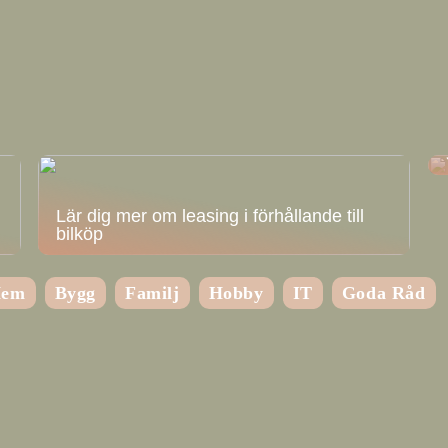
Lär dig mer om leasing i förhållande till
bilköp
em
Bygg
Familj
Hobby
IT
Goda Råd