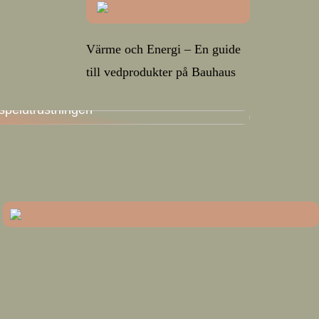
Värme och Energi – En guide
till vedprodukter på Bauhaus
En guide för att hitta den bästa
spelutrustningen