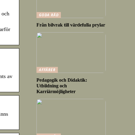
s och
GODA RÅD
Från bilvrak till värdefulla prylar
arför
AFFÄRER
nts av
Pedagogik och Didaktik:
Utbildning och
Karriärmöjligheter
inns