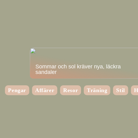
Sommar och sol kräver nya, läckra
sandaler
Pengar
Affärer
Resor
Träning
Stil
H