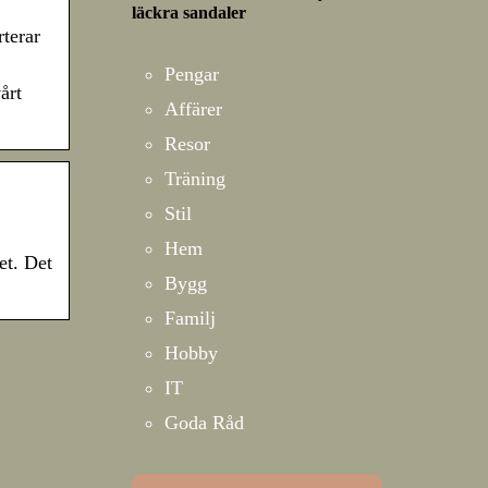
läckra sandaler
rterar
Pengar
årt
Affärer
Resor
Träning
Stil
Hem
et. Det
Bygg
Familj
Hobby
IT
Goda Råd