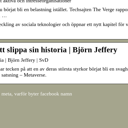
 aktiva och intresseorganisationer
börjat bli en belastning istället. Techsajten The Verge rappo
mn …
ckling av sociala teknologier och öppnar ett nytt kapitel för v
 slippa sin historia | Björn Jeffery
ia | Björn Jeffery | SvD
ecken på att en av deras största styrkor börjat bli en svagh
a satsning – Metaverse.
r meta, varför byter facebook namn