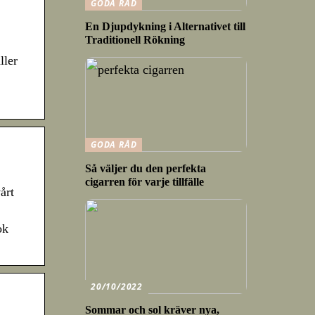
GODA RÅD
En Djupdykning i Alternativet till
Traditionell Rökning
ller
GODA RÅD
Så väljer du den perfekta
cigarren för varje tillfälle
årt
ok
20/10/2022
Sommar och sol kräver nya,