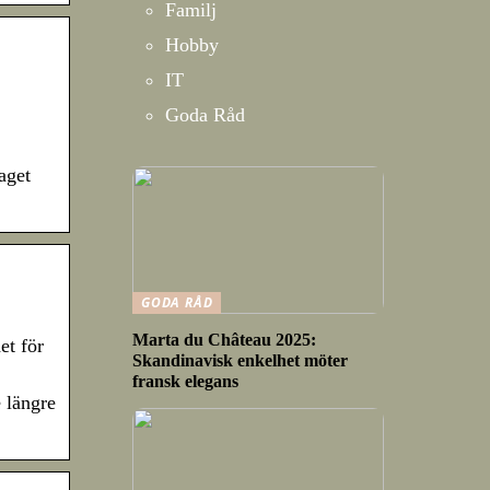
Familj
Hobby
IT
Goda Råd
aget
GODA RÅD
Marta du Château 2025:
et för
Skandinavisk enkelhet möter
fransk elegans
 längre