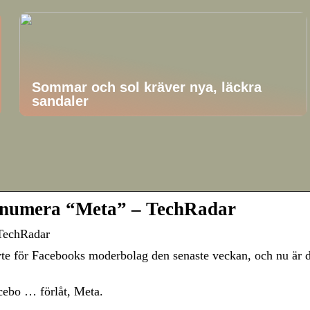
Sommar och sol kräver nya, läckra
sandaler
r numera “Meta” – TechRadar
 TechRadar
te för Facebooks moderbolag den senaste veckan, och nu är d
acebo … förlåt, Meta.