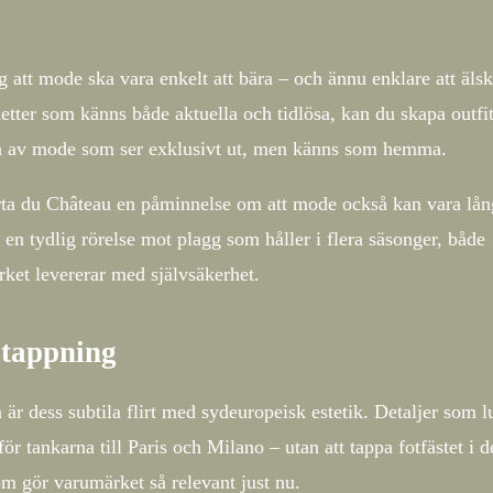
g att mode ska vara enkelt att bära – och ännu enklare att äls
etter som känns både aktuella och tidlösa, kan du skapa outfi
pen av mode som ser exklusivt ut, men känns som hemma.
Marta du Château en påminnelse om att mode också kan vara lå
en tydlig rörelse mot plagg som håller i flera säsonger, både
rket levererar med självsäkerhet.
 tappning
r dess subtila flirt med sydeuropeisk estetik. Detaljer som l
ör tankarna till Paris och Milano – utan att tappa fotfästet i d
m gör varumärket så relevant just nu.