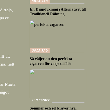
GODA RÅD
En Djupdykning i Alternativet till
d tröja,
Traditionell Rökning
apa en
GODA RÅD
lt ut.
Så väljer du den perfekta
cigarren för varje tillfälle
na, helt
 är Marta
något
20/10/2022
Sommar och sol kräver nya,