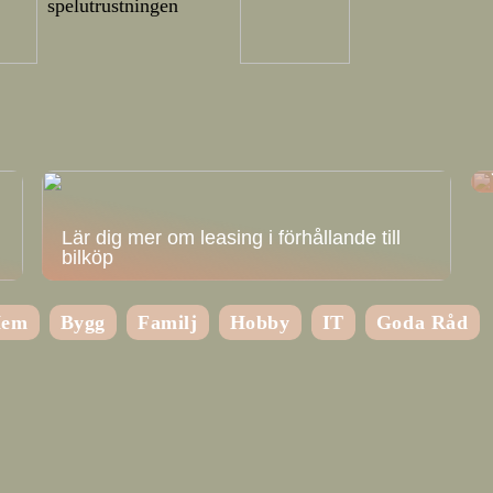
spelutrustningen
Lär dig mer om leasing i förhållande till
bilköp
em
Bygg
Familj
Hobby
IT
Goda Råd