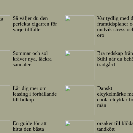
Så väljer du den
Var tydlig med 
perfekta cigarren för
framtidsplaner 
varje tillfälle
undvik stress oc
oro
Sommar och sol
Bra redskap frå
kräver nya, läckra
Stihl när du beh
sandaler
trädgård
Lär dig mer om
Danskt
leasing i förhållande
elcykelmärke m
till bilköp
coola elcyklar f
män
En guide för att
orsaker till blöd
hitta den bästa
tandkött