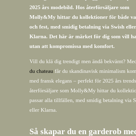
2025 års modebild. Hos återförsäljare som
Molly&My hittar du kollektioner för både v
och fest, med smidig betalning via Swish elle
Klarna. Det här är märket för dig som vill ha 
utan att kompromissa med komfort.
Vill du klä dig trendigt men ändå bekvämt? M
du chateau
får du skandinavisk minimalism kom
med fransk elegans – perfekt för 2025 års trend
återförsäljare som Molly&My hittar du kollekti
passar alla tillfällen, med smidig betalning via 
eller Klarna.
Så skapar du en garderob me