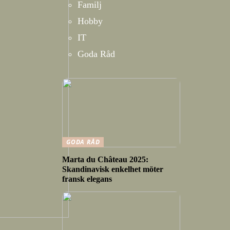
Familj
Hobby
IT
Goda Råd
GODA RÅD
Marta du Château 2025:
Skandinavisk enkelhet möter
fransk elegans