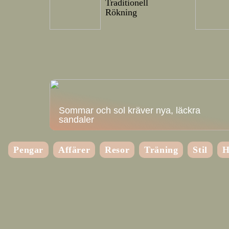
Traditionell
Rökning
Sommar och sol kräver nya, läckra
sandaler
Pengar
Affärer
Resor
Träning
Stil
H