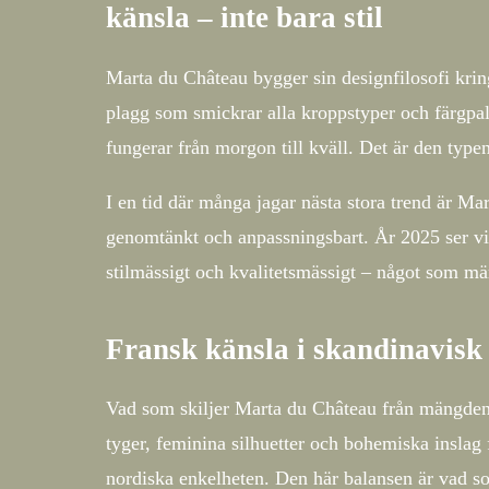
känsla – inte bara stil
Marta du Château bygger sin designfilosofi krin
plagg som smickrar alla kroppstyper och färgpal
fungerar från morgon till kväll. Det är den ty
I en tid där många jagar nästa stora trend är 
genomtänkt och anpassningsbart. År 2025 ser vi 
stilmässigt och kvalitetsmässigt – något som mä
Fransk känsla i skandinavisk
Vad som skiljer Marta du Château från mängden ä
tyger, feminina silhuetter och bohemiska inslag f
nordiska enkelheten. Den här balansen är vad so