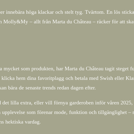
er innebära höga klackar och stelt tyg. Tvärtom. En lös sticka
rån Molly&My – allt från Marta du Château – räcker för att sk
ka mycket som produkten, har Marta du Château tagit steget ful
klicka hem dina favoritplagg och betala med Swish eller Klar
an bära de senaste trends redan dagen efter.
det lilla extra, eller vill förnya garderoben inför våren 2025,
en upplevelse som förenar mode, funktion och tillgänglighet – 
ns hektiska vardag.