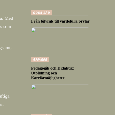
GODA RÅD
ka. Med
Från bilvrak till värdefulla prylar
ts som
ngsamt,
AFFÄRER
Pedagogik och Didaktik:
Utbildning och
Karriärmöjligheter
uftiga
en