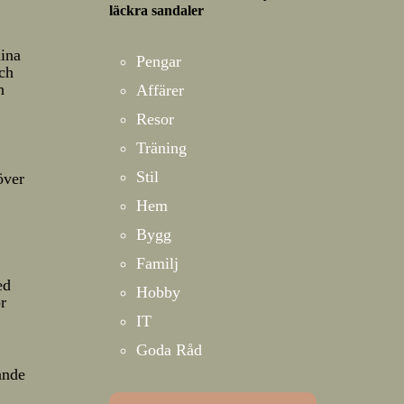
läckra sandaler
dina
Pengar
och
h
Affärer
Resor
Träning
n
Stil
över
Hem
Bygg
Familj
ed
Hobby
ör
IT
Goda Råd
ande