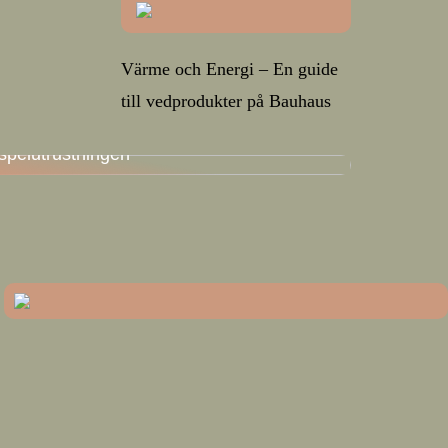
Värme och Energi – En guide
till vedprodukter på Bauhaus
En guide för att hitta den bästa
spelutrustningen