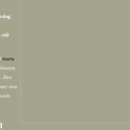
ardag
r
stil
ed
marta
binerat
s. Hos
oner som
Swish
d